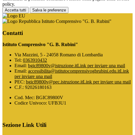
policy.
Accetta tutti
Salva le preferenze
Istituto Comprensivo "G. B. Rubini"
Contatti
Istituto Comprensivo "G. B. Rubini"
Via Mazzini, 5 - 24058 Romano di Lombardia
Tel:
0363910432
Email:
bgic89800v@istruzione.it
Link per inviare una mail
Email:
accessibilita@istitutocomprensivogbrubini.edu.it
Link
per inviare una mail
PEC:
bgic89800v@pec.istruzione.it
Link per inviare una mail
C.F.: 92026180163
Cod. Mec: BGIC89800V
Codice Univoco: UFB3U1
Sezione Link Utili