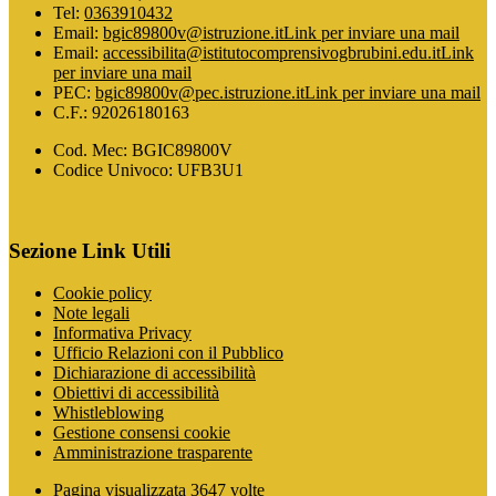
Tel:
0363910432
Email:
bgic89800v@istruzione.it
Link per inviare una mail
Email:
accessibilita@istitutocomprensivogbrubini.edu.it
Link
per inviare una mail
PEC:
bgic89800v@pec.istruzione.it
Link per inviare una mail
C.F.: 92026180163
Cod. Mec: BGIC89800V
Codice Univoco: UFB3U1
Sezione Link Utili
Cookie policy
Note legali
Informativa Privacy
Ufficio Relazioni con il Pubblico
Dichiarazione di accessibilità
Obiettivi di accessibilità
Whistleblowing
Gestione consensi cookie
Amministrazione trasparente
Pagina visualizzata
3647
volte