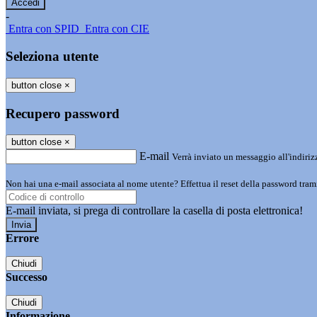
-
Entra con SPID
Entra con CIE
Seleziona utente
button close
×
Recupero password
button close
×
E-mail
Verrà inviato un messaggio all'indirizz
Non hai una e-mail associata al nome utente? Effettua il reset della password tram
E-mail inviata, si prega di controllare la casella di posta elettronica!
Errore
Chiudi
Successo
Chiudi
Informazione