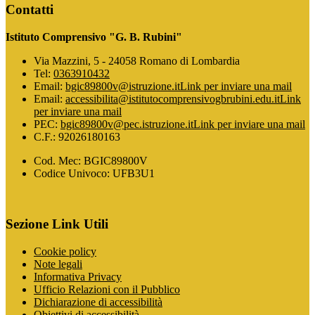
Contatti
Istituto Comprensivo "G. B. Rubini"
Via Mazzini, 5 - 24058 Romano di Lombardia
Tel:
0363910432
Email:
bgic89800v@istruzione.it
Link per inviare una mail
Email:
accessibilita@istitutocomprensivogbrubini.edu.it
Link
per inviare una mail
PEC:
bgic89800v@pec.istruzione.it
Link per inviare una mail
C.F.: 92026180163
Cod. Mec: BGIC89800V
Codice Univoco: UFB3U1
Sezione Link Utili
Cookie policy
Note legali
Informativa Privacy
Ufficio Relazioni con il Pubblico
Dichiarazione di accessibilità
Obiettivi di accessibilità