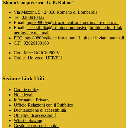
Istituto Comprensivo "G. B. Rubini"
Via Mazzini, 5 - 24058 Romano di Lombardia
Tel:
0363910432
Email:
bgic89800v@istruzione.it
Link per inviare una mail
Email:
accessibilita@istitutocomprensivogbrubini.edu.it
Link
per inviare una mail
PEC:
bgic89800v@pec.istruzione.it
Link per inviare una mail
C.F.: 92026180163
Cod. Mec: BGIC89800V
Codice Univoco: UFB3U1
Sezione Link Utili
Cookie policy
Note legali
Informativa Privacy
Ufficio Relazioni con il Pubblico
Dichiarazione di accessibilità
Obiettivi di accessibilità
Whistleblowing
Gestione consensi cookie