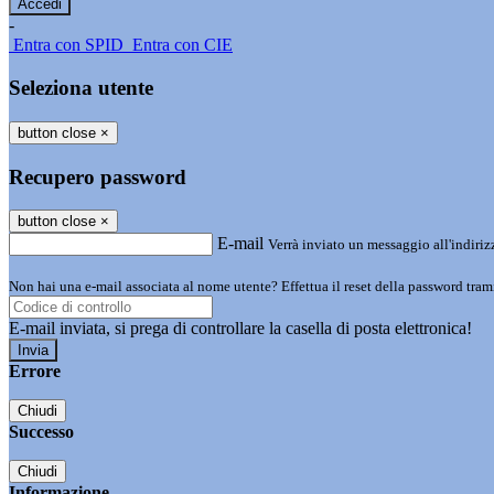
-
Entra con SPID
Entra con CIE
Seleziona utente
button close
×
Recupero password
button close
×
E-mail
Verrà inviato un messaggio all'indirizz
Non hai una e-mail associata al nome utente? Effettua il reset della password tram
E-mail inviata, si prega di controllare la casella di posta elettronica!
Errore
Chiudi
Successo
Chiudi
Informazione