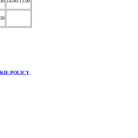
.30
14.00-15.00
.30
KIE POLICY
.