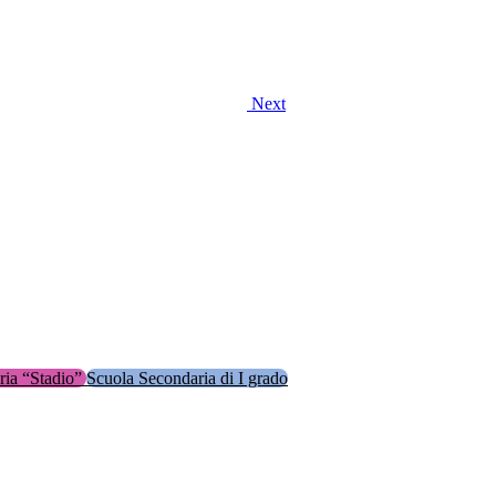
Next
ria “Stadio”
Scuola Secondaria di I grado