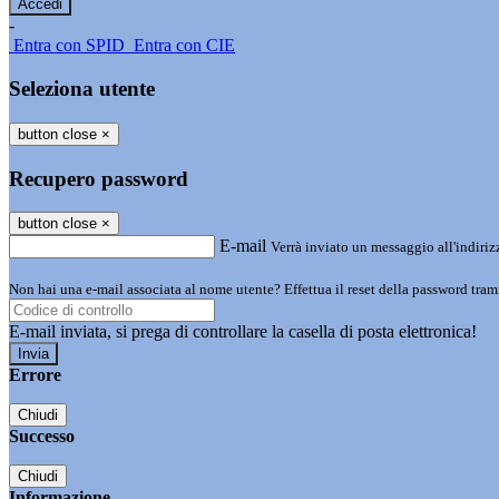
-
Entra con SPID
Entra con CIE
Seleziona utente
button close
×
Recupero password
button close
×
E-mail
Verrà inviato un messaggio all'indirizz
Non hai una e-mail associata al nome utente? Effettua il reset della password tram
E-mail inviata, si prega di controllare la casella di posta elettronica!
Errore
Chiudi
Successo
Chiudi
Informazione