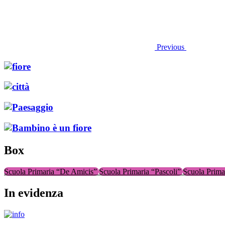
Previous
Box
Scuola Primaria “De Amicis”
Scuola Primaria “Pascoli”
Scuola Prima
In evidenza