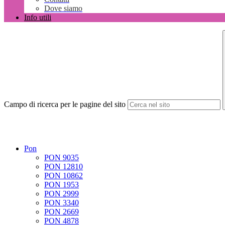
Dove siamo
Info utili
Campo di ricerca per le pagine del sito
Pon
PON 9035
PON 12810
PON 10862
PON 1953
PON 2999
PON 3340
PON 2669
PON 4878