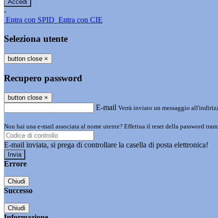
-
Entra con SPID
Entra con CIE
Seleziona utente
button close
×
Recupero password
button close
×
E-mail
Verrà inviato un messaggio all'indirizz
Non hai una e-mail associata al nome utente? Effettua il reset della password tram
E-mail inviata, si prega di controllare la casella di posta elettronica!
Errore
Chiudi
Successo
Chiudi
Informazione