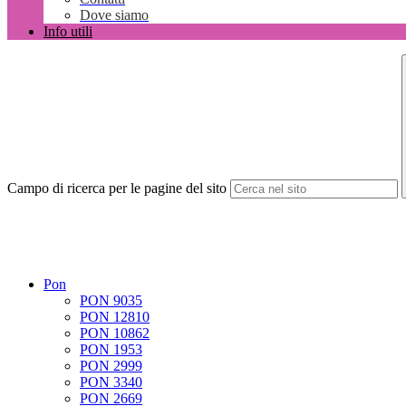
Dove siamo
Info utili
Campo di ricerca per le pagine del sito
Pon
PON 9035
PON 12810
PON 10862
PON 1953
PON 2999
PON 3340
PON 2669