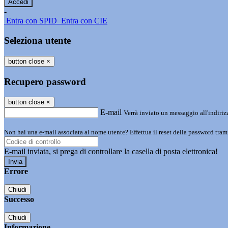
-
Entra con SPID
Entra con CIE
Seleziona utente
button close
×
Recupero password
button close
×
E-mail
Verrà inviato un messaggio all'indirizz
Non hai una e-mail associata al nome utente? Effettua il reset della password tram
E-mail inviata, si prega di controllare la casella di posta elettronica!
Errore
Chiudi
Successo
Chiudi
Informazione