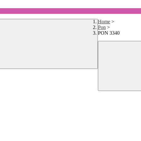
Home
>
Pon
>
PON 3340