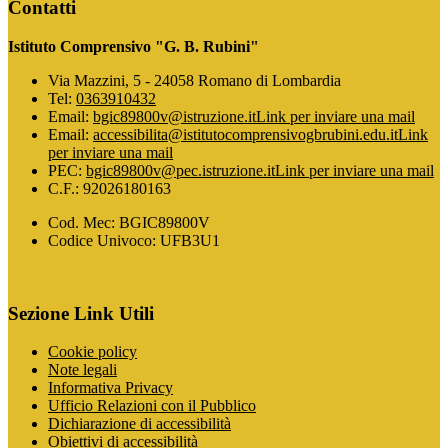
Contatti
Istituto Comprensivo "G. B. Rubini"
Via Mazzini, 5 - 24058 Romano di Lombardia
Tel:
0363910432
Email:
bgic89800v@istruzione.it
Link per inviare una mail
Email:
accessibilita@istitutocomprensivogbrubini.edu.it
Link
per inviare una mail
PEC:
bgic89800v@pec.istruzione.it
Link per inviare una mail
C.F.: 92026180163
Cod. Mec: BGIC89800V
Codice Univoco: UFB3U1
Sezione Link Utili
Cookie policy
Note legali
Informativa Privacy
Ufficio Relazioni con il Pubblico
Dichiarazione di accessibilità
Obiettivi di accessibilità