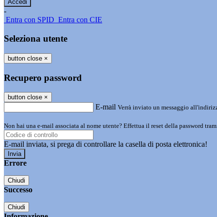
-
Entra con SPID
Entra con CIE
Seleziona utente
button close
×
Recupero password
button close
×
E-mail
Verrà inviato un messaggio all'indirizz
Non hai una e-mail associata al nome utente? Effettua il reset della password tram
E-mail inviata, si prega di controllare la casella di posta elettronica!
Errore
Chiudi
Successo
Chiudi
Informazione