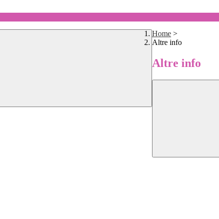
Home
>
Altre info
Altre info