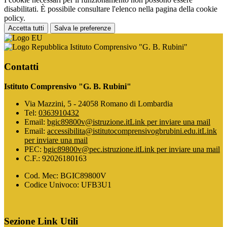
disabilitati. È possibile consultare l'elenco nella pagina della cookie
policy.
Accetta tutti
Salva le preferenze
Istituto Comprensivo "G. B. Rubini"
Contatti
Istituto Comprensivo "G. B. Rubini"
Via Mazzini, 5 - 24058 Romano di Lombardia
Tel:
0363910432
Email:
bgic89800v@istruzione.it
Link per inviare una mail
Email:
accessibilita@istitutocomprensivogbrubini.edu.it
Link
per inviare una mail
PEC:
bgic89800v@pec.istruzione.it
Link per inviare una mail
C.F.: 92026180163
Cod. Mec: BGIC89800V
Codice Univoco: UFB3U1
Sezione Link Utili