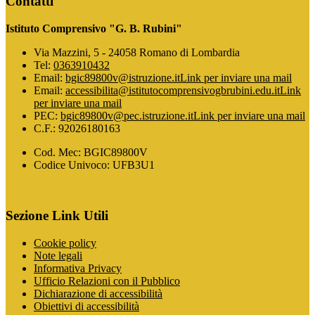
Contatti
Istituto Comprensivo "G. B. Rubini"
Via Mazzini, 5 - 24058 Romano di Lombardia
Tel:
0363910432
Email:
bgic89800v@istruzione.it
Link per inviare una mail
Email:
accessibilita@istitutocomprensivogbrubini.edu.it
Link
per inviare una mail
PEC:
bgic89800v@pec.istruzione.it
Link per inviare una mail
C.F.: 92026180163
Cod. Mec: BGIC89800V
Codice Univoco: UFB3U1
Sezione Link Utili
Cookie policy
Note legali
Informativa Privacy
Ufficio Relazioni con il Pubblico
Dichiarazione di accessibilità
Obiettivi di accessibilità