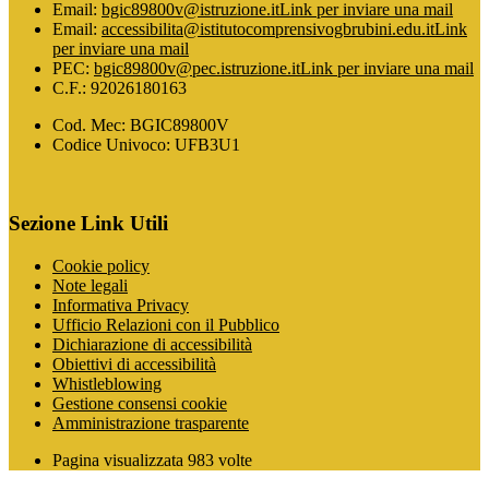
Email:
bgic89800v@istruzione.it
Link per inviare una mail
Email:
accessibilita@istitutocomprensivogbrubini.edu.it
Link
per inviare una mail
PEC:
bgic89800v@pec.istruzione.it
Link per inviare una mail
C.F.: 92026180163
Cod. Mec: BGIC89800V
Codice Univoco: UFB3U1
Sezione Link Utili
Cookie policy
Note legali
Informativa Privacy
Ufficio Relazioni con il Pubblico
Dichiarazione di accessibilità
Obiettivi di accessibilità
Whistleblowing
Gestione consensi cookie
Amministrazione trasparente
Pagina visualizzata
983
volte