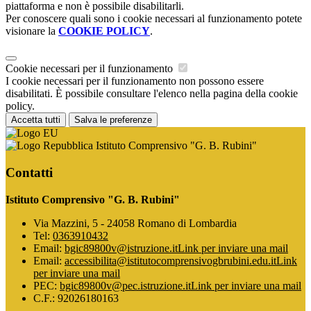
piattaforma e non è possibile disabilitarli.
Per conoscere quali sono i cookie necessari al funzionamento potete
visionare la
COOKIE POLICY
.
Cookie necessari per il funzionamento
I cookie necessari per il funzionamento non possono essere
disabilitati. È possibile consultare l'elenco nella pagina della cookie
policy.
Accetta tutti
Salva le preferenze
Istituto Comprensivo "G. B. Rubini"
Contatti
Istituto Comprensivo "G. B. Rubini"
Via Mazzini, 5 - 24058 Romano di Lombardia
Tel:
0363910432
Email:
bgic89800v@istruzione.it
Link per inviare una mail
Email:
accessibilita@istitutocomprensivogbrubini.edu.it
Link
per inviare una mail
PEC:
bgic89800v@pec.istruzione.it
Link per inviare una mail
C.F.: 92026180163