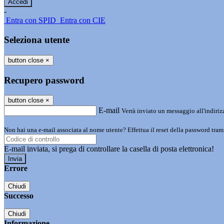
-
Entra con SPID
Entra con CIE
Seleziona utente
button close
×
Recupero password
button close
×
E-mail
Verrà inviato un messaggio all'indirizz
Non hai una e-mail associata al nome utente? Effettua il reset della password tram
E-mail inviata, si prega di controllare la casella di posta elettronica!
Errore
Chiudi
Successo
Chiudi
Informazione