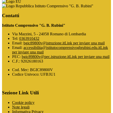
Istituto Comprensivo "G. B. Rubini"
Contatti
Istituto Comprensivo "G. B. Rubini"
Via Mazzini, 5 - 24058 Romano di Lombardia
Tel:
0363910432
Email:
bgic89800v@istruzione.it
Link per inviare una mail
Email:
accessibilita@istitutocomprensivogbrubini.edu.it
Link
per inviare una mail
PEC:
bgic89800v@pec.istruzione.it
Link per inviare una mail
C.F.: 92026180163
Cod. Mec: BGIC89800V
Codice Univoco: UFB3U1
Sezione Link Utili
Cookie policy
Note legali
Informativa Privacy