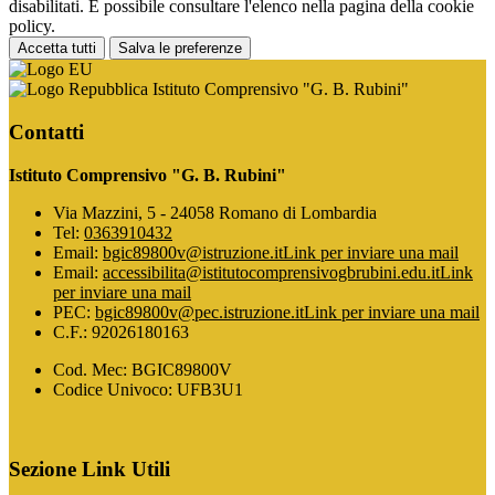
disabilitati. È possibile consultare l'elenco nella pagina della cookie
policy.
Accetta tutti
Salva le preferenze
Istituto Comprensivo "G. B. Rubini"
Contatti
Istituto Comprensivo "G. B. Rubini"
Via Mazzini, 5 - 24058 Romano di Lombardia
Tel:
0363910432
Email:
bgic89800v@istruzione.it
Link per inviare una mail
Email:
accessibilita@istitutocomprensivogbrubini.edu.it
Link
per inviare una mail
PEC:
bgic89800v@pec.istruzione.it
Link per inviare una mail
C.F.: 92026180163
Cod. Mec: BGIC89800V
Codice Univoco: UFB3U1
Sezione Link Utili