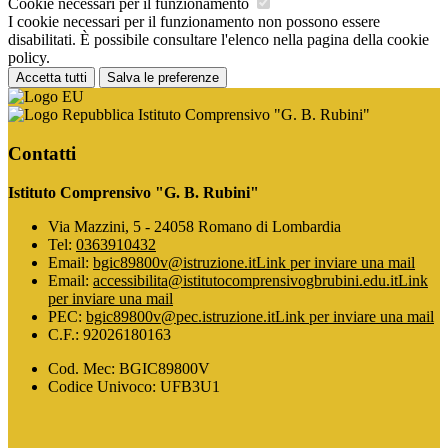
Cookie necessari per il funzionamento
I cookie necessari per il funzionamento non possono essere
disabilitati. È possibile consultare l'elenco nella pagina della cookie
policy.
Accetta tutti
Salva le preferenze
Istituto Comprensivo "G. B. Rubini"
Contatti
Istituto Comprensivo "G. B. Rubini"
Via Mazzini, 5 - 24058 Romano di Lombardia
Tel:
0363910432
Email:
bgic89800v@istruzione.it
Link per inviare una mail
Email:
accessibilita@istitutocomprensivogbrubini.edu.it
Link
per inviare una mail
PEC:
bgic89800v@pec.istruzione.it
Link per inviare una mail
C.F.: 92026180163
Cod. Mec: BGIC89800V
Codice Univoco: UFB3U1