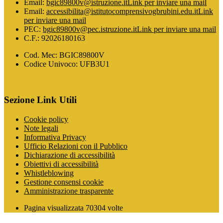
Email:
bgic89800v@istruzione.it
Link per inviare una mail
Email:
accessibilita@istitutocomprensivogbrubini.edu.it
Link
per inviare una mail
PEC:
bgic89800v@pec.istruzione.it
Link per inviare una mail
C.F.: 92026180163
Cod. Mec: BGIC89800V
Codice Univoco: UFB3U1
Sezione Link Utili
Cookie policy
Note legali
Informativa Privacy
Ufficio Relazioni con il Pubblico
Dichiarazione di accessibilità
Obiettivi di accessibilità
Whistleblowing
Gestione consensi cookie
Amministrazione trasparente
Pagina visualizzata
70304
volte