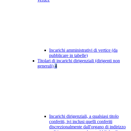
Incarichi amministrativi di vertice (da
pubblicare in tabelle)
Titolari di incarichi dirigenziali (dirigenti non
generali)
4
Incarichi dirigenziali, a qualsiasi titolo
conferiti, ivi inclusi quelli conferiti
discrezionalmente dall'organo di indirizzo