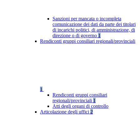
Sanzioni per mancata o incompleta
comunicazione dei dati da parte dei titolari
di incarichi politici, di amministrazione, di
direzione o di governo
1
Rendiconti gruppi consiliari regionali/provinciali
1
Rendiconti gruppi consiliari
regionali/provinciali
1
Atti degli organi di controllo
Articolazione degli uffici
2