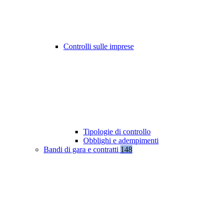
Controlli sulle imprese
Tipologie di controllo
Obblighi e adempimenti
Bandi di gara e contratti
148