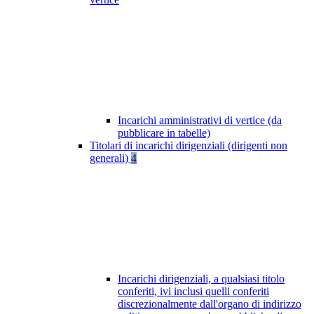
Incarichi amministrativi di vertice (da
pubblicare in tabelle)
Titolari di incarichi dirigenziali (dirigenti non
generali)
4
Incarichi dirigenziali, a qualsiasi titolo
conferiti, ivi inclusi quelli conferiti
discrezionalmente dall'organo di indirizzo