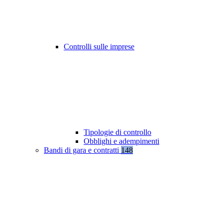
Controlli sulle imprese
Tipologie di controllo
Obblighi e adempimenti
Bandi di gara e contratti
148