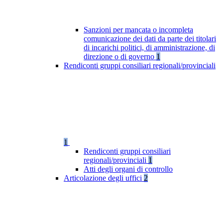
Sanzioni per mancata o incompleta
comunicazione dei dati da parte dei titolari
di incarichi politici, di amministrazione, di
direzione o di governo
1
Rendiconti gruppi consiliari regionali/provinciali
1
Rendiconti gruppi consiliari
regionali/provinciali
1
Atti degli organi di controllo
Articolazione degli uffici
2