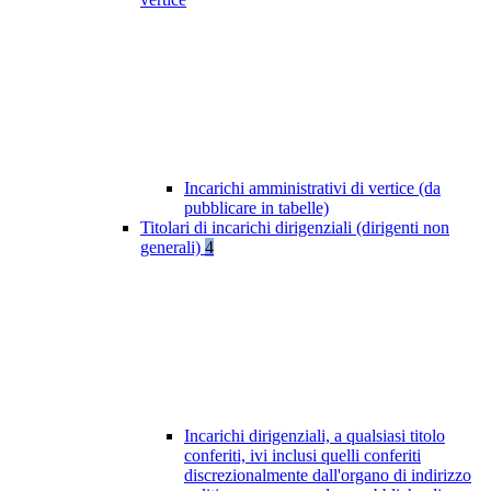
Incarichi amministrativi di vertice (da
pubblicare in tabelle)
Titolari di incarichi dirigenziali (dirigenti non
generali)
4
Incarichi dirigenziali, a qualsiasi titolo
conferiti, ivi inclusi quelli conferiti
discrezionalmente dall'organo di indirizzo