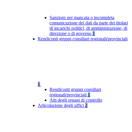
Sanzioni per mancata o incompleta
comunicazione dei dati da parte dei titolari
di incarichi politici, di amministrazione, di
direzione o di governo
1
Rendiconti gruppi consiliari regionali/provinciali
1
Rendiconti gruppi consiliari
regionali/provinciali
1
Atti degli organi di controllo
Articolazione degli uffici
2