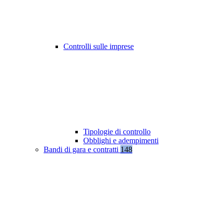
Controlli sulle imprese
Tipologie di controllo
Obblighi e adempimenti
Bandi di gara e contratti
148