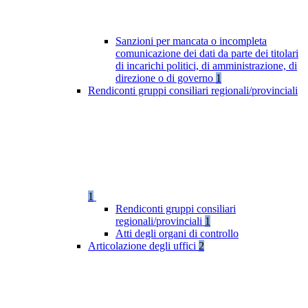
Sanzioni per mancata o incompleta
comunicazione dei dati da parte dei titolari
di incarichi politici, di amministrazione, di
direzione o di governo
1
Rendiconti gruppi consiliari regionali/provinciali
1
Rendiconti gruppi consiliari
regionali/provinciali
1
Atti degli organi di controllo
Articolazione degli uffici
2