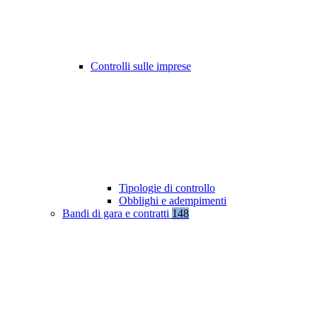
Controlli sulle imprese
Tipologie di controllo
Obblighi e adempimenti
Bandi di gara e contratti
148