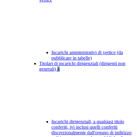
Incarichi amministrativi di vertice (da
pubblicare in tabelle)
Titolari di incarichi dirigenziali (dirigenti non
generali)
4
Incarichi dirigenziali, a qualsiasi titolo
conferiti, ivi inclusi quelli conferiti
discrezionalmente dall'organo di indirizzo