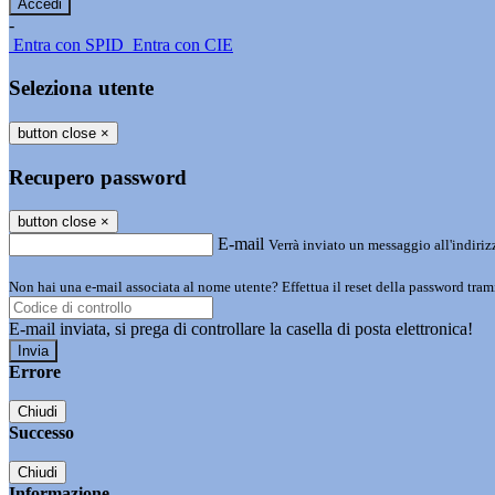
-
Entra con SPID
Entra con CIE
Seleziona utente
button close
×
Recupero password
button close
×
E-mail
Verrà inviato un messaggio all'indirizz
Non hai una e-mail associata al nome utente? Effettua il reset della password tram
E-mail inviata, si prega di controllare la casella di posta elettronica!
Errore
Chiudi
Successo
Chiudi
Informazione