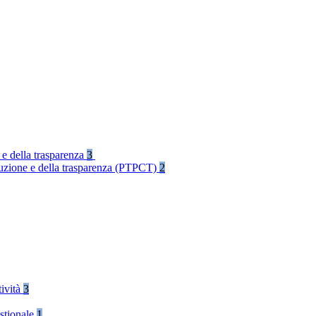
 e della trasparenza
3
rruzione e della trasparenza (PTPCT)
2
tività
3
stionale
1