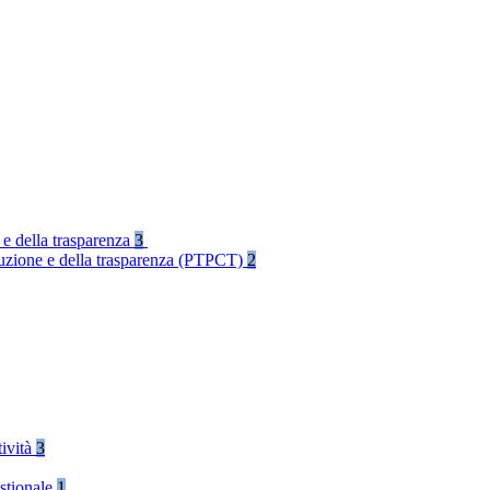
 e della trasparenza
3
rruzione e della trasparenza (PTPCT)
2
tività
3
stionale
1