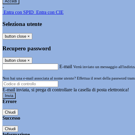
-
Entra con SPID
Entra con CIE
Seleziona utente
button close
×
Recupero password
button close
×
E-mail
Verrà inviato un messaggio all'indirizz
Non hai una e-mail associata al nome utente? Effettua il reset della password tram
E-mail inviata, si prega di controllare la casella di posta elettronica!
Errore
Chiudi
Successo
Chiudi
Informazione