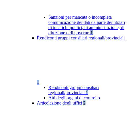
Sanzioni per mancata o incompleta
comunicazione dei dati da parte dei titolari
di incarichi politici, di amministrazione, di
direzione o di governo
1
Rendiconti gruppi consiliari regionali/provinciali
1
Rendiconti gruppi consiliari
regionali/provinciali
1
Atti degli organi di controllo
Articolazione degli uffici
2