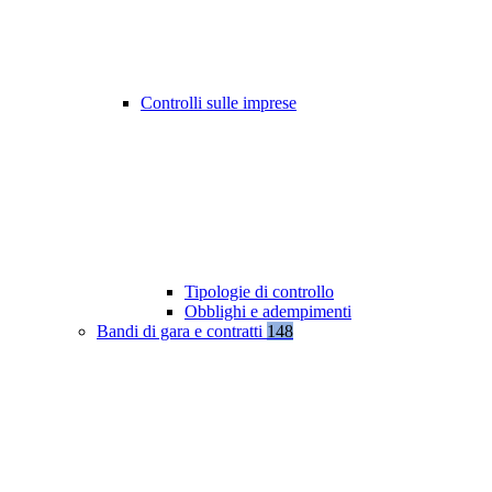
Controlli sulle imprese
Tipologie di controllo
Obblighi e adempimenti
Bandi di gara e contratti
148