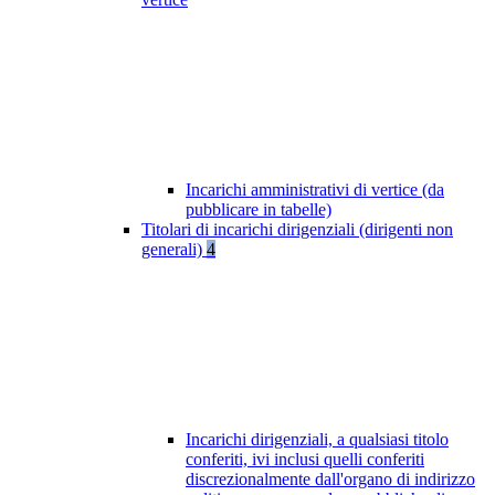
Incarichi amministrativi di vertice (da
pubblicare in tabelle)
Titolari di incarichi dirigenziali (dirigenti non
generali)
4
Incarichi dirigenziali, a qualsiasi titolo
conferiti, ivi inclusi quelli conferiti
discrezionalmente dall'organo di indirizzo