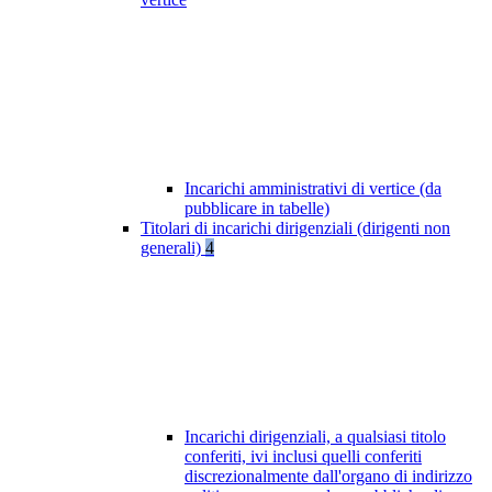
Incarichi amministrativi di vertice (da
pubblicare in tabelle)
Titolari di incarichi dirigenziali (dirigenti non
generali)
4
Incarichi dirigenziali, a qualsiasi titolo
conferiti, ivi inclusi quelli conferiti
discrezionalmente dall'organo di indirizzo