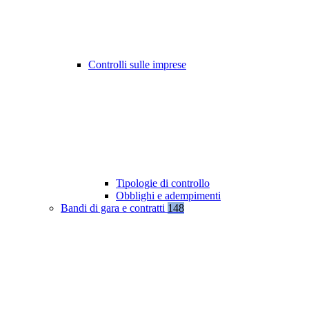
Controlli sulle imprese
Tipologie di controllo
Obblighi e adempimenti
Bandi di gara e contratti
148