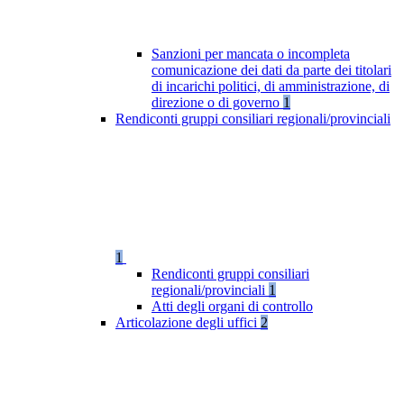
Sanzioni per mancata o incompleta
comunicazione dei dati da parte dei titolari
di incarichi politici, di amministrazione, di
direzione o di governo
1
Rendiconti gruppi consiliari regionali/provinciali
1
Rendiconti gruppi consiliari
regionali/provinciali
1
Atti degli organi di controllo
Articolazione degli uffici
2