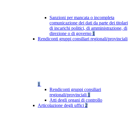
Sanzioni per mancata o incompleta
comunicazione dei dati da parte dei titolari
di incarichi politici, di amministrazione, di
direzione o di governo
1
Rendiconti gruppi consiliari regionali/provinciali
1
Rendiconti gruppi consiliari
regionali/provinciali
1
Atti degli organi di controllo
Articolazione degli uffici
2