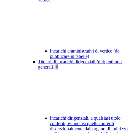
Incarichi amministrativi di vertice (da
pubblicare in tabelle)
Titolari di incarichi dirigenziali (dirigenti non
generali)
4
Incarichi dirigenziali, a qualsiasi titolo
conferiti, ivi inclusi quelli conferiti
discrezionalmente dall'organo di indirizzo