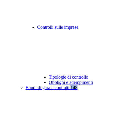
Controlli sulle imprese
Tipologie di controllo
Obblighi e adempimenti
Bandi di gara e contratti
148