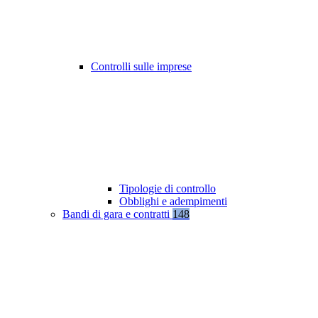
Controlli sulle imprese
Tipologie di controllo
Obblighi e adempimenti
Bandi di gara e contratti
148