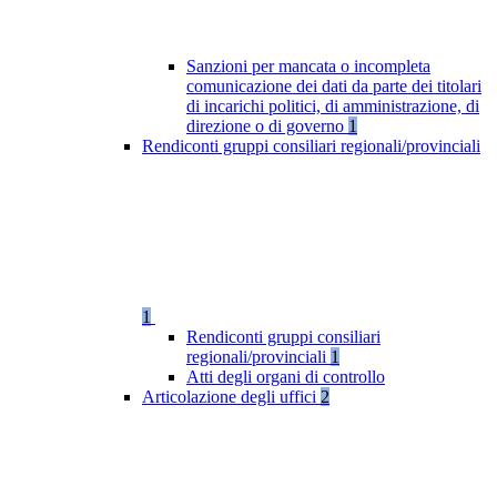
Sanzioni per mancata o incompleta
comunicazione dei dati da parte dei titolari
di incarichi politici, di amministrazione, di
direzione o di governo
1
Rendiconti gruppi consiliari regionali/provinciali
1
Rendiconti gruppi consiliari
regionali/provinciali
1
Atti degli organi di controllo
Articolazione degli uffici
2