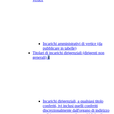
Incarichi amministrativi di vertice (da
pubblicare in tabelle)
Titolari di incarichi dirigenziali (dirigenti non
generali)
4
Incarichi dirigenziali, a qualsiasi titolo
conferiti, ivi inclusi quelli conferiti
discrezionalmente dall'organo di indirizzo