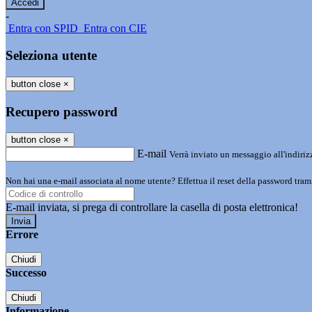
-
Entra con SPID
Entra con CIE
Seleziona utente
button close
×
Recupero password
button close
×
E-mail
Verrà inviato un messaggio all'indirizz
Non hai una e-mail associata al nome utente? Effettua il reset della password tram
E-mail inviata, si prega di controllare la casella di posta elettronica!
Errore
Chiudi
Successo
Chiudi
Informazione