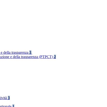
 e della trasparenza
3
rruzione e della trasparenza (PTPCT)
2
tività
3
stionale
1