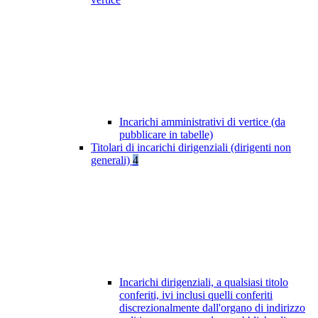
Incarichi amministrativi di vertice (da
pubblicare in tabelle)
Titolari di incarichi dirigenziali (dirigenti non
generali)
4
Incarichi dirigenziali, a qualsiasi titolo
conferiti, ivi inclusi quelli conferiti
discrezionalmente dall'organo di indirizzo