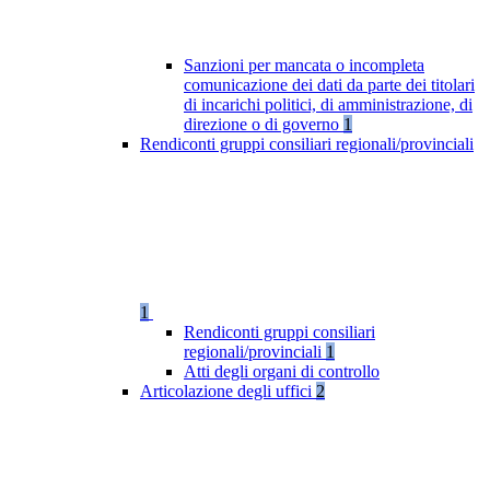
Sanzioni per mancata o incompleta
comunicazione dei dati da parte dei titolari
di incarichi politici, di amministrazione, di
direzione o di governo
1
Rendiconti gruppi consiliari regionali/provinciali
1
Rendiconti gruppi consiliari
regionali/provinciali
1
Atti degli organi di controllo
Articolazione degli uffici
2