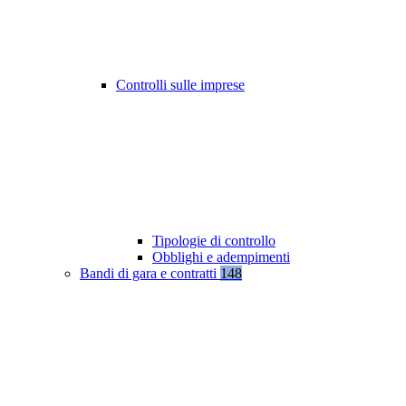
Controlli sulle imprese
Tipologie di controllo
Obblighi e adempimenti
Bandi di gara e contratti
148