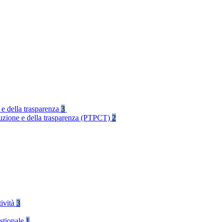
 e della trasparenza
3
rruzione e della trasparenza (PTPCT)
2
tività
3
stionale
1