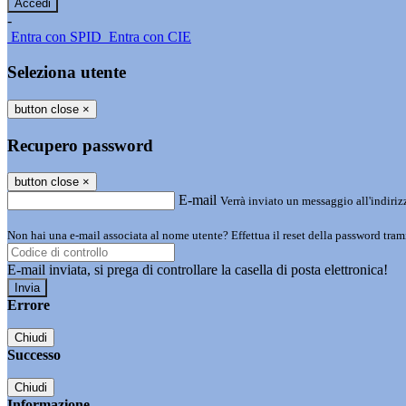
-
Entra con SPID
Entra con CIE
Seleziona utente
button close
×
Recupero password
button close
×
E-mail
Verrà inviato un messaggio all'indirizz
Non hai una e-mail associata al nome utente? Effettua il reset della password tram
E-mail inviata, si prega di controllare la casella di posta elettronica!
Errore
Chiudi
Successo
Chiudi
Informazione