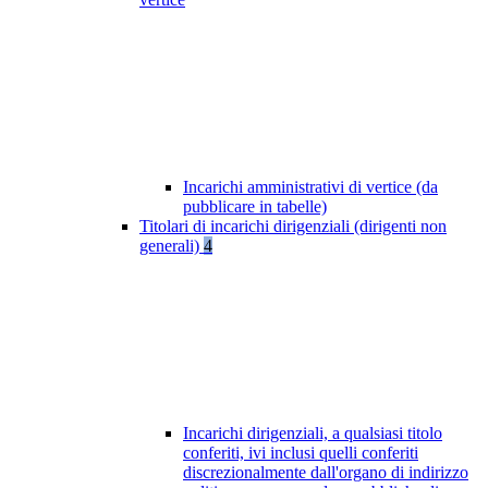
Incarichi amministrativi di vertice (da
pubblicare in tabelle)
Titolari di incarichi dirigenziali (dirigenti non
generali)
4
Incarichi dirigenziali, a qualsiasi titolo
conferiti, ivi inclusi quelli conferiti
discrezionalmente dall'organo di indirizzo