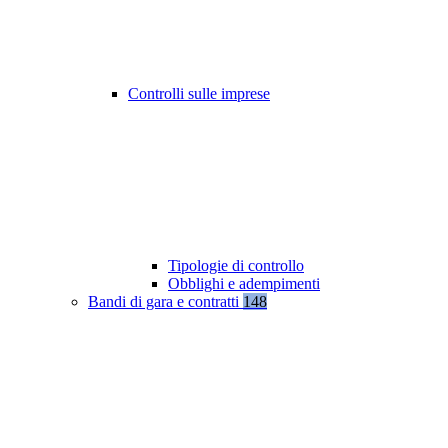
Controlli sulle imprese
Tipologie di controllo
Obblighi e adempimenti
Bandi di gara e contratti
148