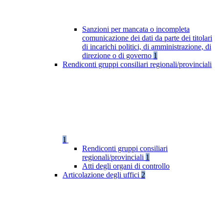
Sanzioni per mancata o incompleta
comunicazione dei dati da parte dei titolari
di incarichi politici, di amministrazione, di
direzione o di governo
1
Rendiconti gruppi consiliari regionali/provinciali
1
Rendiconti gruppi consiliari
regionali/provinciali
1
Atti degli organi di controllo
Articolazione degli uffici
2