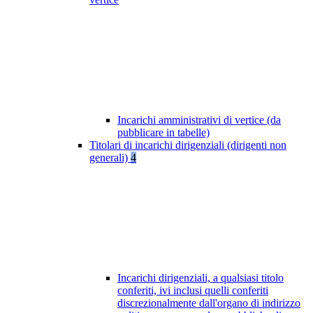
Incarichi amministrativi di vertice (da
pubblicare in tabelle)
Titolari di incarichi dirigenziali (dirigenti non
generali)
4
Incarichi dirigenziali, a qualsiasi titolo
conferiti, ivi inclusi quelli conferiti
discrezionalmente dall'organo di indirizzo