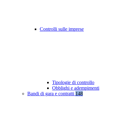
Controlli sulle imprese
Tipologie di controllo
Obblighi e adempimenti
Bandi di gara e contratti
148