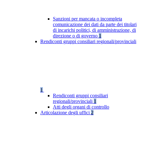
Sanzioni per mancata o incompleta
comunicazione dei dati da parte dei titolari
di incarichi politici, di amministrazione, di
direzione o di governo
1
Rendiconti gruppi consiliari regionali/provinciali
1
Rendiconti gruppi consiliari
regionali/provinciali
1
Atti degli organi di controllo
Articolazione degli uffici
2