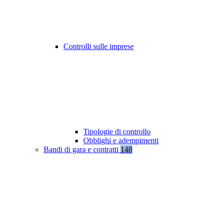
Controlli sulle imprese
Tipologie di controllo
Obblighi e adempimenti
Bandi di gara e contratti
148