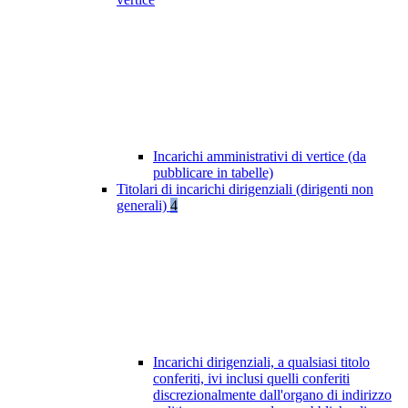
Incarichi amministrativi di vertice (da
pubblicare in tabelle)
Titolari di incarichi dirigenziali (dirigenti non
generali)
4
Incarichi dirigenziali, a qualsiasi titolo
conferiti, ivi inclusi quelli conferiti
discrezionalmente dall'organo di indirizzo