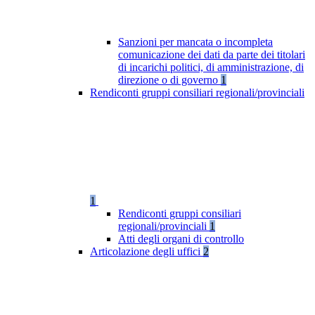
Sanzioni per mancata o incompleta
comunicazione dei dati da parte dei titolari
di incarichi politici, di amministrazione, di
direzione o di governo
1
Rendiconti gruppi consiliari regionali/provinciali
1
Rendiconti gruppi consiliari
regionali/provinciali
1
Atti degli organi di controllo
Articolazione degli uffici
2