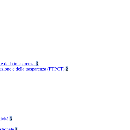
 e della trasparenza
3
rruzione e della trasparenza (PTPCT)
2
tività
3
stionale
1