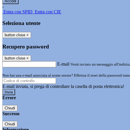
-
Entra con SPID
Entra con CIE
Seleziona utente
button close
×
Recupero password
button close
×
E-mail
Verrà inviato un messaggio all'indirizz
Non hai una e-mail associata al nome utente? Effettua il reset della password tram
E-mail inviata, si prega di controllare la casella di posta elettronica!
Errore
Chiudi
Successo
Chiudi
Informazione