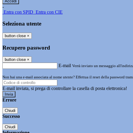
-
Entra con SPID
Entra con CIE
Seleziona utente
button close
×
Recupero password
button close
×
E-mail
Verrà inviato un messaggio all'indirizz
Non hai una e-mail associata al nome utente? Effettua il reset della password tram
E-mail inviata, si prega di controllare la casella di posta elettronica!
Errore
Chiudi
Successo
Chiudi
Informazione