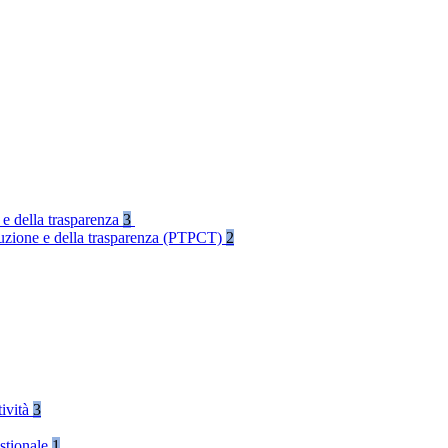
 e della trasparenza
3
rruzione e della trasparenza (PTPCT)
2
tività
3
stionale
1