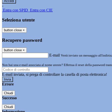
-
Entra con SPID
Entra con CIE
Seleziona utente
button close
×
Recupero password
button close
×
E-mail
Verrà inviato un messaggio all'indirizz
Non hai una e-mail associata al nome utente? Effettua il reset della password tram
E-mail inviata, si prega di controllare la casella di posta elettronica!
Errore
Chiudi
Successo
Chiudi
Informazione