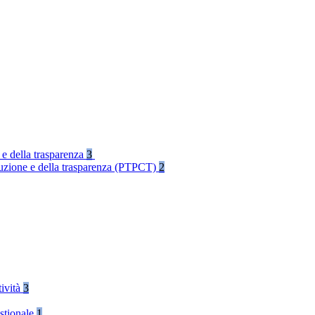
 e della trasparenza
3
rruzione e della trasparenza (PTPCT)
2
tività
3
stionale
1