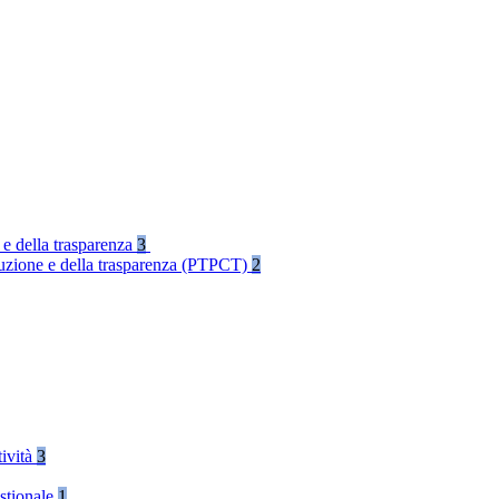
 e della trasparenza
3
rruzione e della trasparenza (PTPCT)
2
tività
3
stionale
1