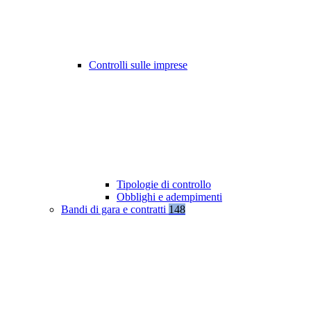
Controlli sulle imprese
Tipologie di controllo
Obblighi e adempimenti
Bandi di gara e contratti
148