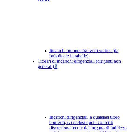
Incarichi amministrativi di vertice (da
pubblicare in tabelle)
Titolari di incarichi dirigenziali (dirigenti non
generali)
4
Incarichi dirigenziali, a qualsiasi titolo
conferiti, ivi inclusi quelli conferiti
discrezionalmente dall'organo di indirizzo