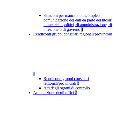
Sanzioni per mancata o incompleta
comunicazione dei dati da parte dei titolari
di incarichi politici, di amministrazione, di
direzione o di governo
1
Rendiconti gruppi consiliari regionali/provinciali
1
Rendiconti gruppi consiliari
regionali/provinciali
1
Atti degli organi di controllo
Articolazione degli uffici
2