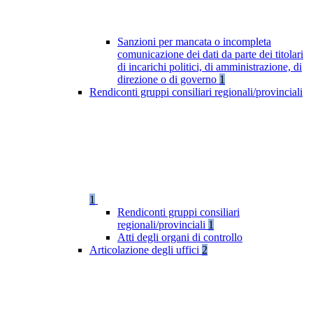
Sanzioni per mancata o incompleta
comunicazione dei dati da parte dei titolari
di incarichi politici, di amministrazione, di
direzione o di governo
1
Rendiconti gruppi consiliari regionali/provinciali
1
Rendiconti gruppi consiliari
regionali/provinciali
1
Atti degli organi di controllo
Articolazione degli uffici
2