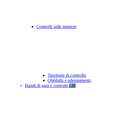
Controlli sulle imprese
Tipologie di controllo
Obblighi e adempimenti
Bandi di gara e contratti
148