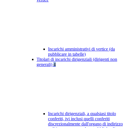
Incarichi amministrativi di vertice (da
pubblicare in tabelle)
Titolari di incarichi dirigenziali (dirigenti non
generali)
4
Incarichi dirigenziali, a qualsiasi titolo
conferiti, ivi inclusi quelli conferiti
discrezionalmente dall'organo di indirizzo