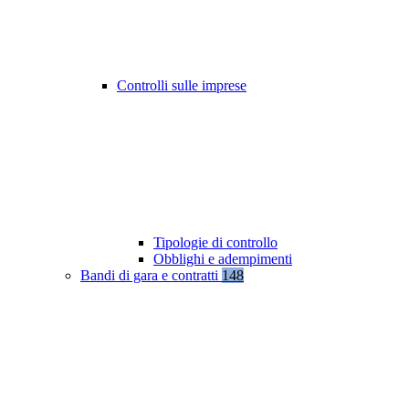
Controlli sulle imprese
Tipologie di controllo
Obblighi e adempimenti
Bandi di gara e contratti
148