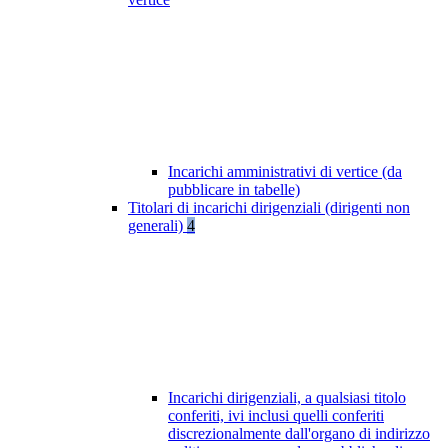
Incarichi amministrativi di vertice (da
pubblicare in tabelle)
Titolari di incarichi dirigenziali (dirigenti non
generali)
4
Incarichi dirigenziali, a qualsiasi titolo
conferiti, ivi inclusi quelli conferiti
discrezionalmente dall'organo di indirizzo