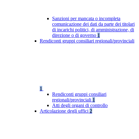
Sanzioni per mancata o incompleta
comunicazione dei dati da parte dei titolari
di incarichi politici, di amministrazione, di
direzione o di governo
1
Rendiconti gruppi consiliari regionali/provinciali
1
Rendiconti gruppi consiliari
regionali/provinciali
1
Atti degli organi di controllo
Articolazione degli uffici
2