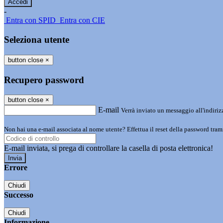
-
Entra con SPID
Entra con CIE
Seleziona utente
button close
×
Recupero password
button close
×
E-mail
Verrà inviato un messaggio all'indirizz
Non hai una e-mail associata al nome utente? Effettua il reset della password tram
E-mail inviata, si prega di controllare la casella di posta elettronica!
Errore
Chiudi
Successo
Chiudi
Informazione