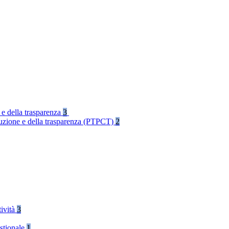
 e della trasparenza
3
rruzione e della trasparenza (PTPCT)
2
tività
3
stionale
1