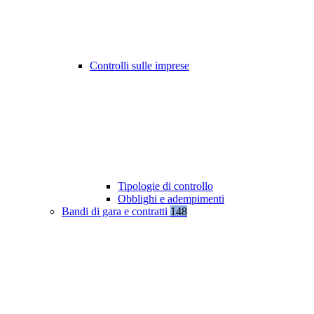
Controlli sulle imprese
Tipologie di controllo
Obblighi e adempimenti
Bandi di gara e contratti
148