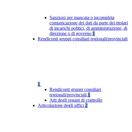
Sanzioni per mancata o incompleta
comunicazione dei dati da parte dei titolari
di incarichi politici, di amministrazione, di
direzione o di governo
1
Rendiconti gruppi consiliari regionali/provinciali
1
Rendiconti gruppi consiliari
regionali/provinciali
1
Atti degli organi di controllo
Articolazione degli uffici
2