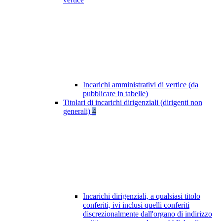
Incarichi amministrativi di vertice (da
pubblicare in tabelle)
Titolari di incarichi dirigenziali (dirigenti non
generali)
4
Incarichi dirigenziali, a qualsiasi titolo
conferiti, ivi inclusi quelli conferiti
discrezionalmente dall'organo di indirizzo