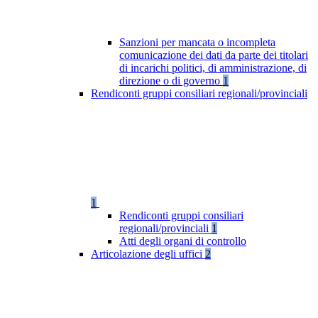
Sanzioni per mancata o incompleta
comunicazione dei dati da parte dei titolari
di incarichi politici, di amministrazione, di
direzione o di governo
1
Rendiconti gruppi consiliari regionali/provinciali
1
Rendiconti gruppi consiliari
regionali/provinciali
1
Atti degli organi di controllo
Articolazione degli uffici
2