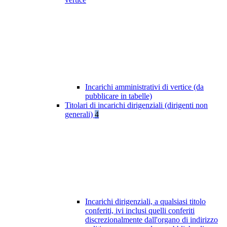
Incarichi amministrativi di vertice (da
pubblicare in tabelle)
Titolari di incarichi dirigenziali (dirigenti non
generali)
4
Incarichi dirigenziali, a qualsiasi titolo
conferiti, ivi inclusi quelli conferiti
discrezionalmente dall'organo di indirizzo