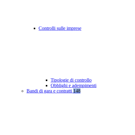
Controlli sulle imprese
Tipologie di controllo
Obblighi e adempimenti
Bandi di gara e contratti
148