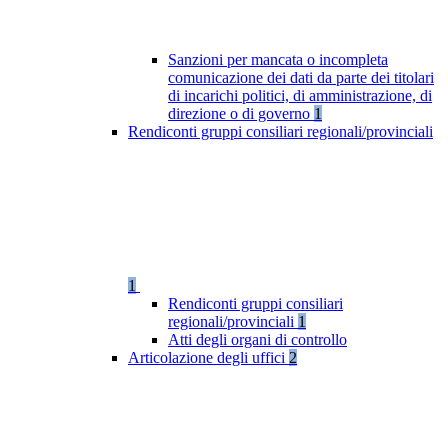
Sanzioni per mancata o incompleta
comunicazione dei dati da parte dei titolari
di incarichi politici, di amministrazione, di
direzione o di governo
1
Rendiconti gruppi consiliari regionali/provinciali
1
Rendiconti gruppi consiliari
regionali/provinciali
1
Atti degli organi di controllo
Articolazione degli uffici
2