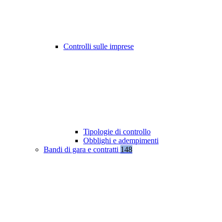
Controlli sulle imprese
Tipologie di controllo
Obblighi e adempimenti
Bandi di gara e contratti
148