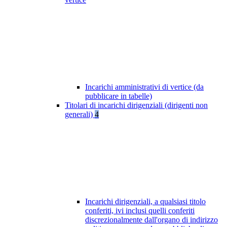
Incarichi amministrativi di vertice (da
pubblicare in tabelle)
Titolari di incarichi dirigenziali (dirigenti non
generali)
4
Incarichi dirigenziali, a qualsiasi titolo
conferiti, ivi inclusi quelli conferiti
discrezionalmente dall'organo di indirizzo