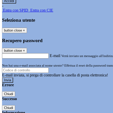
-
Entra con SPID
Entra con CIE
Seleziona utente
button close
×
Recupero password
button close
×
E-mail
Verrà inviato un messaggio all'indirizz
Non hai una e-mail associata al nome utente? Effettua il reset della password tram
E-mail inviata, si prega di controllare la casella di posta elettronica!
Errore
Chiudi
Successo
Chiudi
Informazione