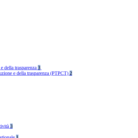
 e della trasparenza
3
rruzione e della trasparenza (PTPCT)
2
tività
3
stionale
1