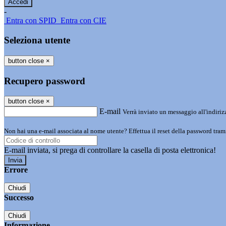
-
Entra con SPID
Entra con CIE
Seleziona utente
button close
×
Recupero password
button close
×
E-mail
Verrà inviato un messaggio all'indirizz
Non hai una e-mail associata al nome utente? Effettua il reset della password tram
E-mail inviata, si prega di controllare la casella di posta elettronica!
Errore
Chiudi
Successo
Chiudi
Informazione