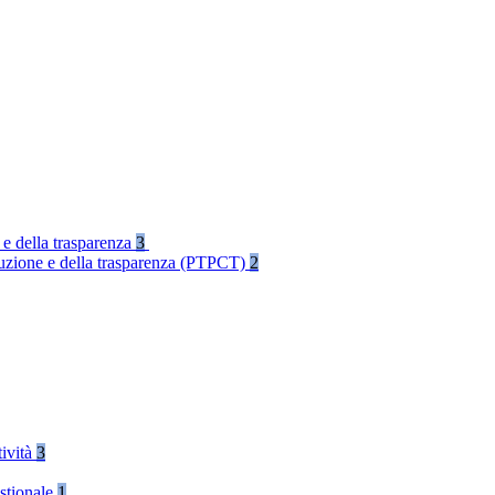
 e della trasparenza
3
rruzione e della trasparenza (PTPCT)
2
tività
3
stionale
1