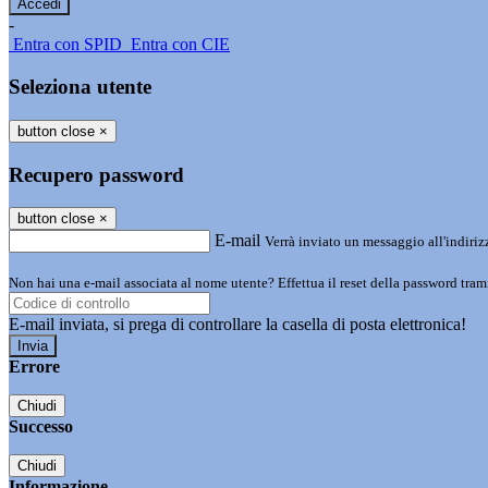
-
Entra con SPID
Entra con CIE
Seleziona utente
button close
×
Recupero password
button close
×
E-mail
Verrà inviato un messaggio all'indirizz
Non hai una e-mail associata al nome utente? Effettua il reset della password tram
E-mail inviata, si prega di controllare la casella di posta elettronica!
Errore
Chiudi
Successo
Chiudi
Informazione