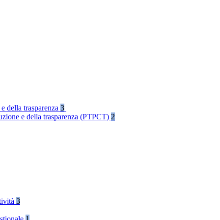
 e della trasparenza
3
rruzione e della trasparenza (PTPCT)
2
tività
3
stionale
1